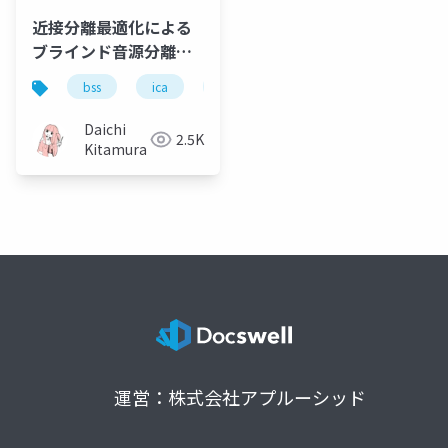
近接分離最適化による
ブラインド⾳源分離
（Blind source
bss
ica
primal-dual splitting
optimizati
separation via
proximal splitting
Daichi
2.5K
algorithm）
Kitamura
運営：株式会社アプルーシッド