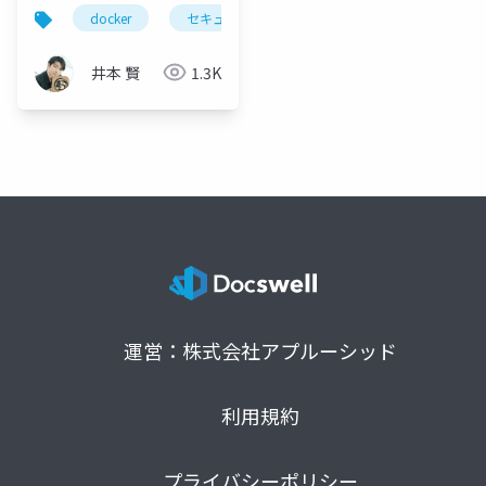
れ、誰でも抜き出せる
docker
セキュリティ
devsecops
buildkit
― Dockerセキュリティ
12枚
井本 賢
1.3K
運営：株式会社アプルーシッド
利用規約
プライバシーポリシー