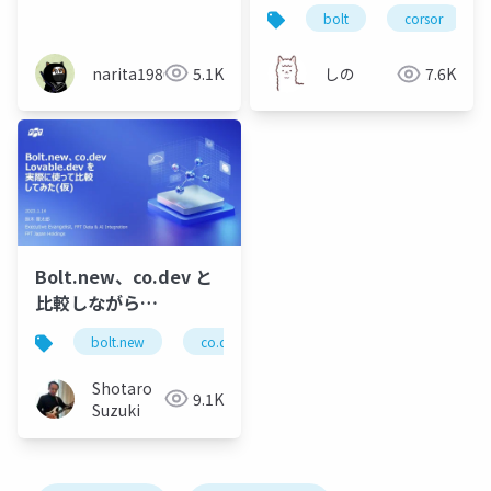
24日_AI駆動開発勉強会
的サイトをデプロイ
bolt
corsor
Bolt.new実践LT大会
【新年臨時回】
narita1980
5.1K
しの
7.6K
Bolt.new、co.dev と
比較しながら
Lovable.dev でアプリ
bolt.new
co.dev
lovable.dev
ai driven 
開発をしてみた
Shotaro
9.1K
Suzuki