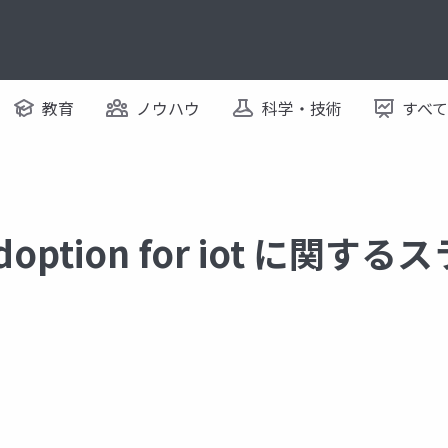
教育
ノウハウ
科学・技術
すべ
adoption for iot に関す