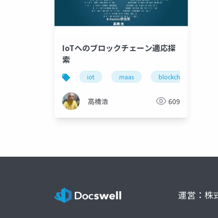
IoTへのブロックチェーン適応探
索
iot
maas
blockchain
b
高橋浩
609
運営：株