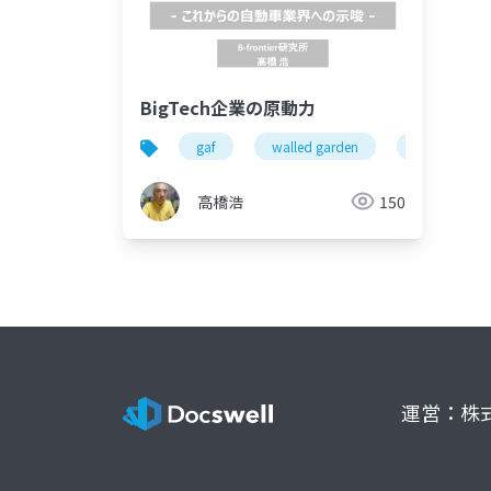
BigTech企業の原動力
gaf
walled garden
gafa
高橋浩
150
運営：株