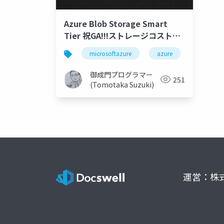
Azure Blob Storage Smart
Tier 祝GA!!!ストレージコストを
最適化しよう
microsoftazure
azure
microsof
御成門プログラマー
251
(Tomotaka Suzuki)
運営：株