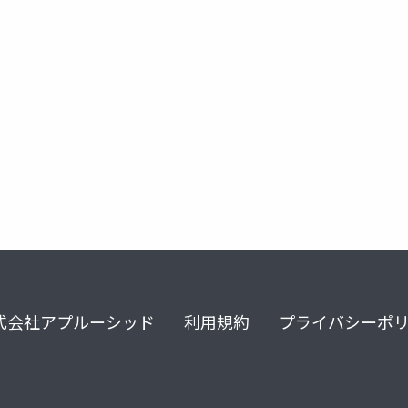
t
azurecostmanagement
azurestorage
azureblobstorag
式会社アプルーシッド
利用規約
プライバシーポ