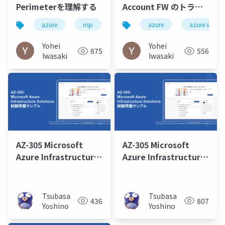
Perimeterを理解する
Account FW のトラブ
ルシューティング
azure
nsp
azure storage
azure
azure storag
Yohei
Yohei
875
556
Iwasaki
Iwasaki
AZ-305 Microsoft
AZ-305 Microsoft
Azure Infrastructure
Azure Infrastructure
Solutions 取得学習会
Solutions 取得学習会
第7回
第2回
Tsubasa
Tsubasa
436
807
Yoshino
Yoshino