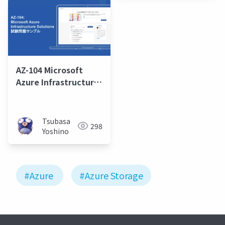
AZ-104 Microsoft
Azure Infrastructure
Solutions 取得学習会
2024 第2回
Tsubasa
298
Yoshino
#Azure
#Azure Storage