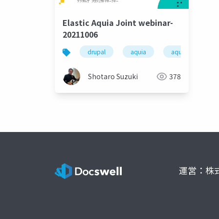
Elastic Aquia Joint webinar-
20211006
drupal
aquia
aquia cloud
Shotaro Suzuki
378
運営：株