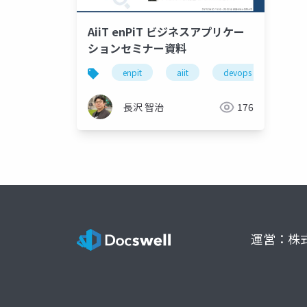
AiiT enPiT ビジネスアプリケー
ションセミナー資料
enpit
aiit
devops
agile
長沢 智治
176
運営：株