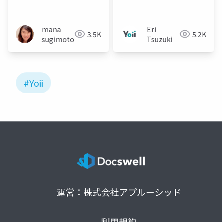
202310
202303
mana
Eri
3.5K
5.2K
sugimoto
Tsuzuki
#Yoii
運営：株式会社アプルーシッド
利用規約