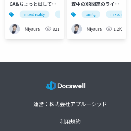
GA&ちょっと試してみ
査中のXR関連のライブ
た
ラリ
mixed reality
xr
mrtk3
xrmtg
unity
mixed reality
hol
Miyaura
821
Miyaura
1.2K
運営：株式会社アプルーシッド
利用規約