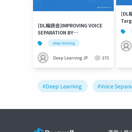
[DL
Targ
[DL輪読会]IMPROVING VOICE
Spea
SEPARATION BY
Spec
INCORPORATING END-TO-END
deep learning
SPEECH RECOGNITION
Deep Learning JP
375
#Deep Learning
#Voice Separa