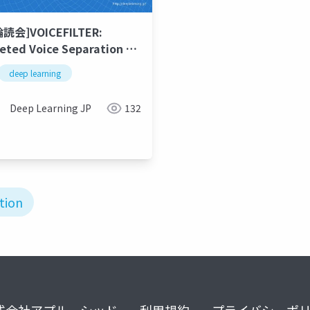
輪読会]VOICEFILTER:
eted Voice Separation by
ker-Conditioned
deep learning
trogram Masking
Deep Learning JP
132
tion