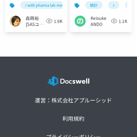
r with pharma lab meetup 1
統計
r
勉
森岡裕
Keisuke
1.9K
1.1K
[SASユー
ANDO
ザー総会
世話人]
運営：株式会社アプルーシッド
利用規約
プライバシーポリシー