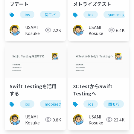
プデート
メトライズテスト
ios
関モバ
ios
yumemi.grow
USAMI
USAMI
2.2K
6.4K
Kosuke
Kosuke
Swift Testingを活用
XCTestからSwift
する
Testingへ
ios
mobileact
ios
関モバ
USAMI
USAMI
9.8K
22.4K
Kosuke
Kosuke