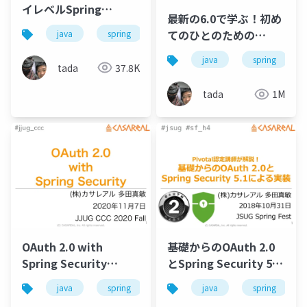
イレベルSpring
最新の6.0で学ぶ！初め
Security
てのひとのための
java
spring
spring-boot
security
Spring Security
java
spring
tada
37.8K
tada
1M
OAuth 2.0 with
基礎からのOAuth 2.0
Spring Security
とSpring Security 5.1
#jjug_ccc
による実装 #jsug
java
spring
oauth2
java
spring
#jjug_ccc_b