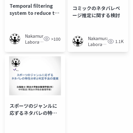
Temporal filtering
コミックのネタバレペ
system to reduce the
ージ推定に関する検討
risk of spoiling a
user's enjoyment
Nakamura
Nakamura
>100
1.1K
Laboratory
Laboratory
(Meiji
(Meiji
University)
University)
スポーツのジャンルに
応ずるネタバレの特性
分析と判定手法の提案