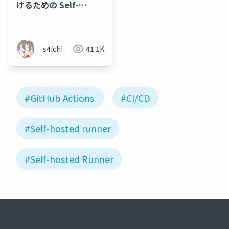
けるための Self-
hosted runner 運用基
盤
s4ichi
41.1K
#GitHub Actions
#CI/CD
#Self-hosted runner
#Self-hosted Runner