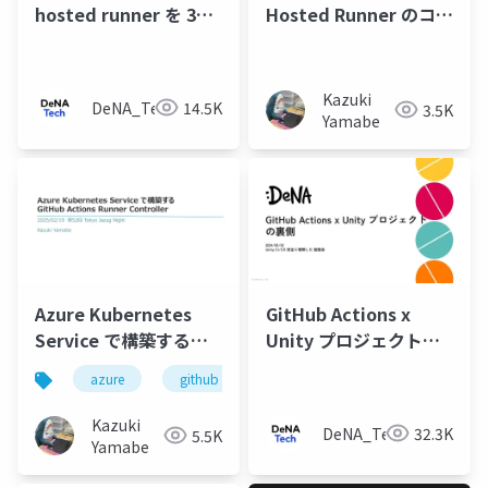
hosted runner を 3年
Hosted Runner のコン
間運用したこれまでと
テナイメージをアップ
これから 〜 分散するワ
デートしなかったため
ークフローと管理の課
にCI/CD 基盤がダウン
Kazuki
DeNA_Tech
14.5K
3.5K
題
したお話
Yamabe
Azure Kubernetes
GitHub Actions x
Service で構築する
Unity プロジェクトの
GitHub Actions
裏側
azure
github
Runner Controller
Kazuki
DeNA_Tech
32.3K
5.5K
Yamabe