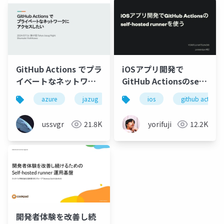
GitHub Actions でプラ
iOSアプリ開発で
イベートなネットワー
GitHub Actionsのself-
クにアクセスしたい
hosted runnerを使う
azure
jazug
ios
github actions
ussvgr
21.8K
yorifuji
12.2K
開発者体験を改善し続