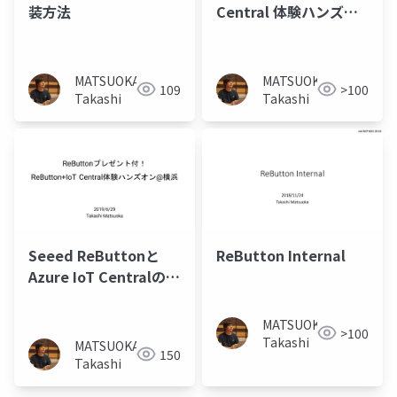
装方法
Central 体験ハンズオ
ン@福岡
MATSUOKA
MATSUOKA
109
>100
Takashi
Takashi
Seeed ReButtonと
ReButton Internal
Azure IoT Centralの紹
介
MATSUOKA
>100
Takashi
MATSUOKA
150
Takashi