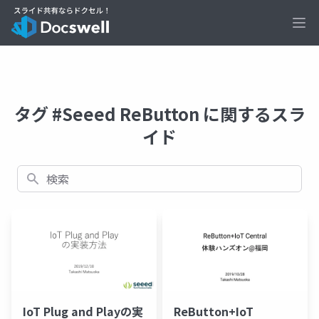
Ope
タグ #Seeed ReButton に関するスラ
イド
検索
IoT Plug and Playの実
ReButton+IoT