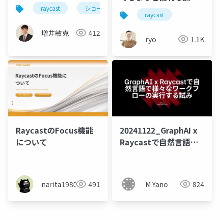
機能を作ってみた
raycast
ショートカットアプリ
raycast
増井敏克
412
ryo
1.1K
RaycastのFocus機能
20241122_GraphAI x
について
Raycastで自然言語で
様々なワークフローの
実行する試み
narita1980
491
M Yano
824