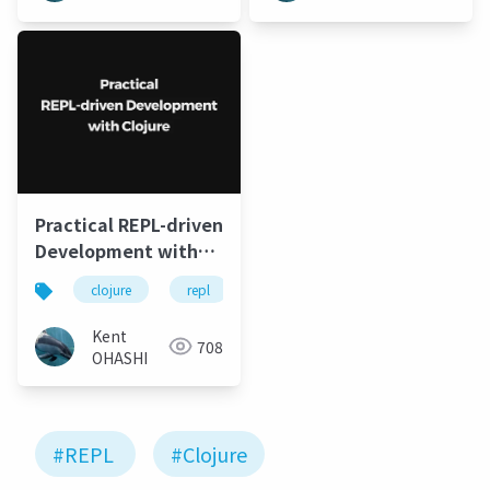
Practical REPL-driven
Development with
Clojure
clojure
repl
leiningen
Kent
708
OHASHI
#REPL
#Clojure