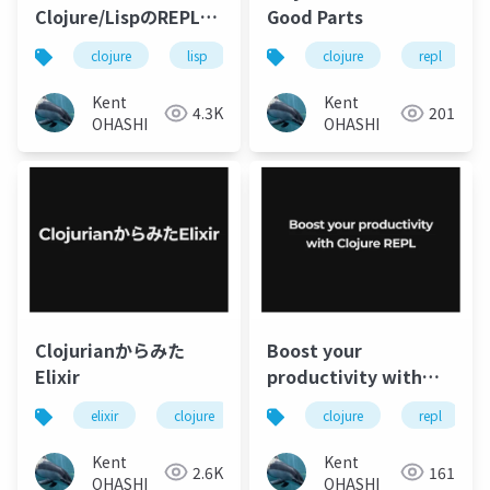
Clojure/LispのREPLで
Good Parts
変わる開発体験
clojure
lisp
repl
clojure
tdd
repl
rdd
Kent
Kent
4.3K
201
OHASHI
OHASHI
Clojurianからみた
Boost your
Elixir
productivity with
Clojure REPL
elixir
clojure
関数型プログラミング
clojure
repl
Kent
Kent
2.6K
161
OHASHI
OHASHI