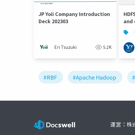
JP Yoii Company Introduction
HDFS
Deck 202303
and 
Fede
prod
Eri Tsuzuki
5.2K
#RBF
#Apache Hadoop
運営：株