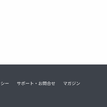
れがドミノだ
hcl
domino
リシー
サポート・お問合せ
マガジン