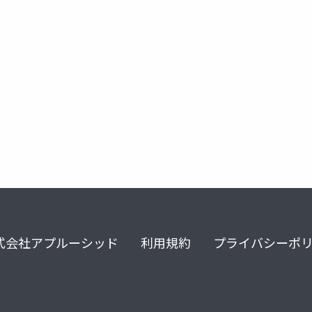
織カレンダー
組織スケジュール
グループスケジュール
こ
式会社アプルーシッド
利用規約
プライバシーポ