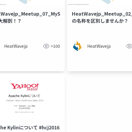
tWavejp_Meetup_07_MySQL_HeatWave_
HeatWavejp_Meetup_02
大解剖！？
の名称を区別しませんか？
HeatWavejp
>100
HeatWavejp
che Kylinについて #hcj2016