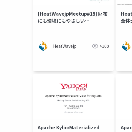
[HeatWavejpMeetup#18] 財布
Hea
にも環境にもやさしい
全体
HeatWave節約術 [太田 賢一郎
氏 (ジニアス・ソノリティ株式会
社)]
HeatWavejp
>100
Apache Kylin:Materialized
Apa