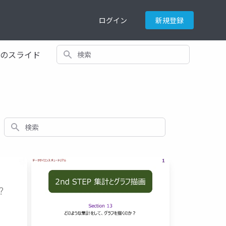
ログイン
新規登録
検索
てのスライド
検索