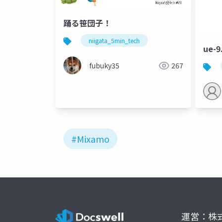
踊る笹団子！
niigata_5min_tech
ue-
fubuky35
267
#Mixamo
運営：株