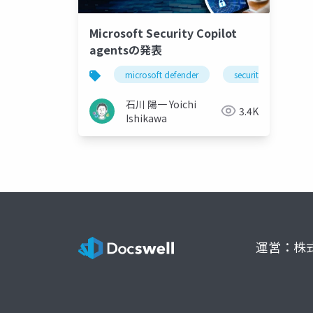
Microsoft Security Copilot
agentsの発表
microsoft defender
securitycopilot
石川 陽一 Yoichi
3.4K
Ishikawa
運営：株