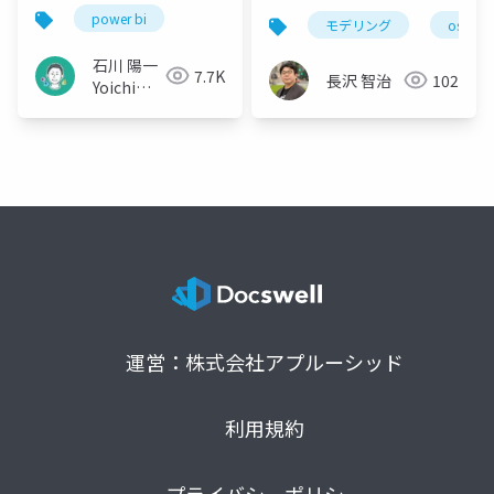
power bi
モデリング
oslo
石川 陽一
7.7K
長沢 智治
102
Yoichi
Ishikawa
運営：株式会社アプルーシッド
利用規約