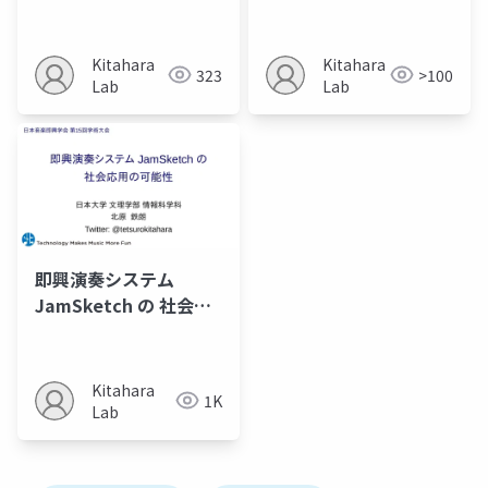
興演奏支援の一研究事
Outlines Towards an
例
Improvisation
Support Systems for
Kitahara
Kitahara
323
>100
Non-musicians
Lab
Lab
即興演奏システム
JamSketch の 社会応
用の可能性
Kitahara
1K
Lab