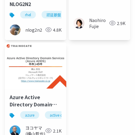
NLOG2N2
rhel
認証基盤
linux
freeipa
sssd
Naohiro
2.9K
Fujie
nlog2n2
4.8K
Azure Active
Directory Domain
Services(Azure ADDS)
azure
active directory
キホンのキ
ヨコヤマ
2.1K
(横山哲也)