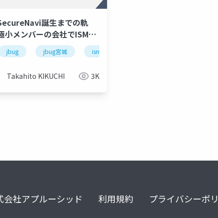
ecureNavi誕生までの軌
極小メンバーの会社でISMS
速取得したマネジメント〜
jbug
jbug宮城
isms
セキュリティ
UG宮城#
0@2023.03.14
)
Takahito KIKUCHI
3K
式会社アプルーシッド
利用規約
プライバシーポ