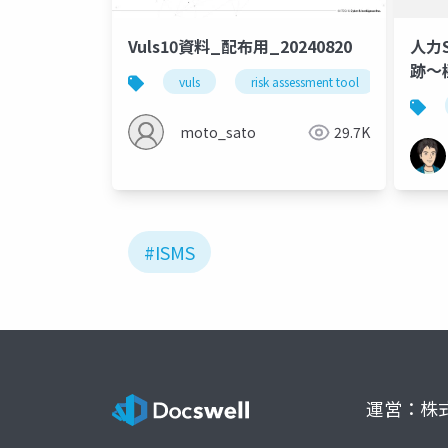
Vuls10資料_配布用_20240820
人力S
跡〜
vuls
risk assessment tool
を爆
(JB
moto_sato
29.7K
#ISMS
運営：株