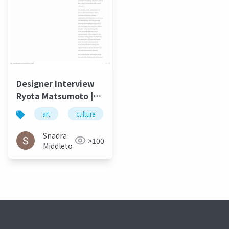
Designer Interview
Ryota Matsumoto |
Faburry Gallery July
art
culture
松本良多
architecture
2016
Snadra
>100
Middleto