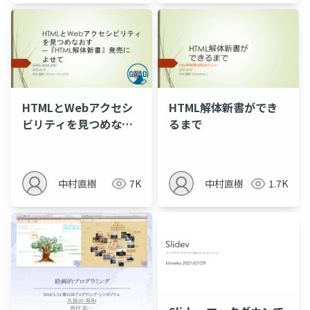
ワーク
HTMLとWebアクセシ
HTML解体新書ができ
ビリティを見つめなお
るまで
す​―『HTML解体新
書』発売に​よせて
中村直樹
7K
中村直樹
1.7K