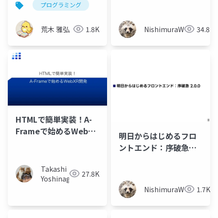
プログラミング
開発
フロントエンドエンジ
ニアの役目
荒木 雅弘
1.8K
NishimuraWataru
34.8K
HTMLで簡単実装！A-
Frameで始めるWebXR
明日からはじめるフロ
開発
ントエンド：序破急
2.0.0
Takashi
27.8K
Yoshinaga
NishimuraWataru
1.7K