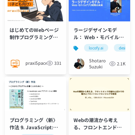
はじめてのWebページ
ラージデザインモデ
制作プログラミング
ル： Web・モバイルア
@praxiSpace
プリ開発の未来 on
locofy.ai
designto
Vibe Coding Catfe
Shotaro
praxiSpace
331
2.1K
Suzuki
プログラミング〈新〉
Webの潮流から考え
作法 9. JavaScript:
る、フロントエンドの
web アプリケーション
溢れんばかりの 魅力と