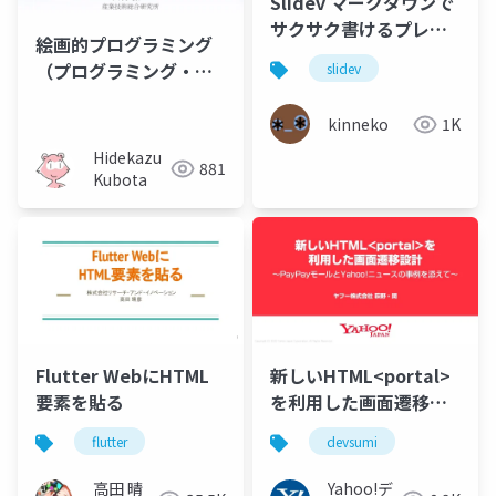
Slidev マークダウンで
サクサク書けるプレゼ
絵画的プログラミング
ンツール
（プログラミング・シ
slidev
ンポジウム2010）
kinneko
1K
Hidekazu
881
Kubota
Flutter WebにHTML
新しいHTML<portal>
要素を貼る
を利用した画面遷移設
計 〜PayPayモールと
flutter
devsumi
Yahoo!ニュースの事例
を添えて〜 #devsumi
高田 晴
Yahoo!デ