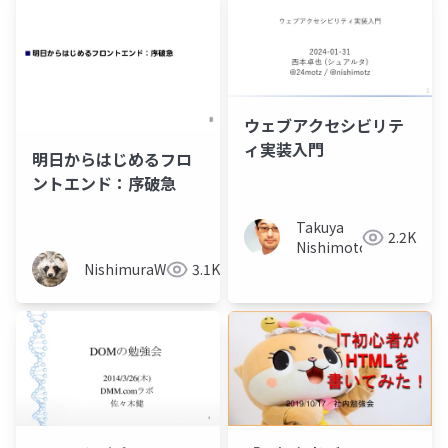
ウェブアクセシビリテ
ィ実装入門
明日からはじめるフロ
ントエンド：序破急
Takuya
2.2K
Nishimoto
NishimuraWataru
3.1K