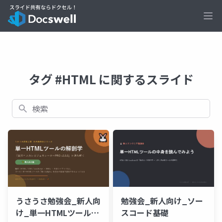
Ope
タグ #HTML に関するスライド
検索
うさうさ勉強会_新人向
勉強会_新人向け_ソー
け_単一HTMLツール入
スコード基礎