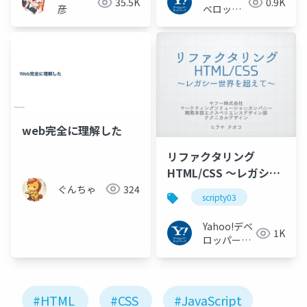
35.5K
0.9K
彦
ベロッパ
ーネット
ワーク
web完全に理解した
リファクタリング
HTML/CSS ～レガシー
世界を超えて～
ぐんちゃ
324
scripty03
#scripty03
Yahoo!デベ
1K
ロッパーネ
ットワーク
#HTML
#CSS
#JavaScript