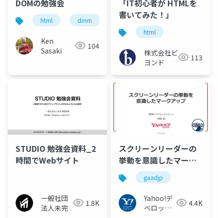
DOMの勉強会
「IT初心者が HTMLを
書いてみた！」
html
dmm
dom
html
Ken
104
Sasaki
株式会社ビ
113
ヨンド
STUDIO 勉強会資料_2
スクリーンリーダーの
時間でWebサイト
挙動を意識したマーク
アップ
gaadjp
一般社団
Yahoo!デ
1.8K
4.4K
法人未完
ベロッパ
ーネット