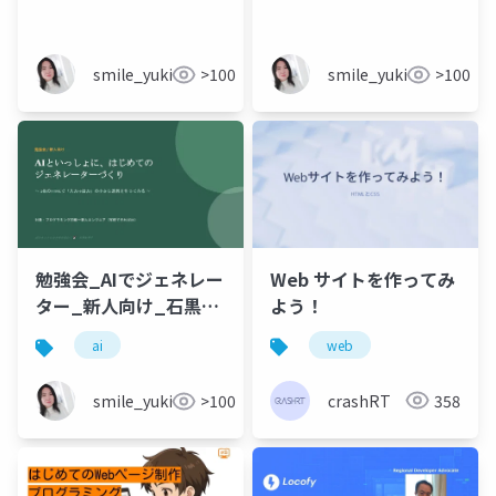
門_v1.0
smile_yukiko_it
>100
smile_yukiko_it
>100
Web サイトを作ってみ
勉強会_AIでジェネレー
よう！
ター_新人向け_石黒友
季子_20260524
web
ai
crashRT
358
smile_yukiko_it
>100