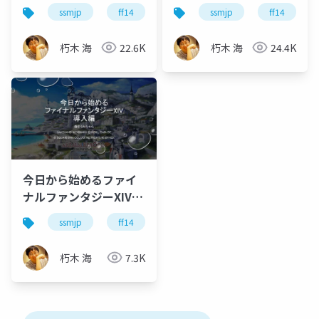
クライアントテクノロ
サーバーテクノロジー
ssmjp
ff14
ゲーム開発
ssmjp
ff14
ジー編
編
朽木 海
22.6K
朽木 海
24.4K
今日から始めるファイ
ナルファンタジーXIV -
導入編
ssmjp
ff14
ゲーム開発
朽木 海
7.3K