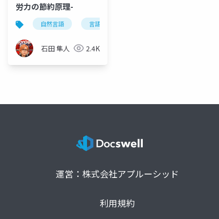
労力の節約原理-
自然言語
言語学
英語学
日本語学
石田 隼人
2.4K
運営：株式会社アプルーシッド
利用規約