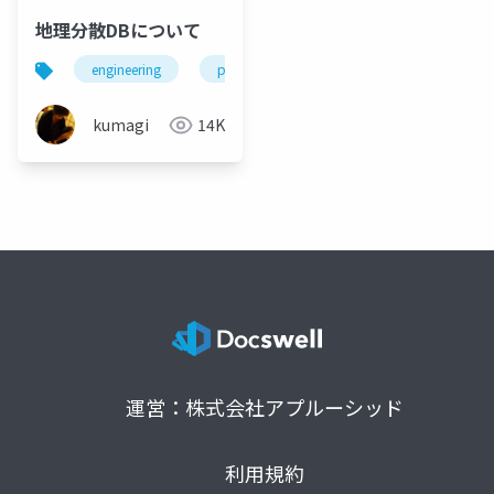
地理分散DBについて
engineering
programming
database
dis
kumagi
14K
運営：株式会社アプルーシッド
利用規約