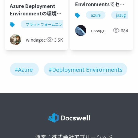
Environmentsでセル
Azure Deployment
フサービス環境作成
Environmentの環境ラ
azure
jazug
イフサイクルをAzure
プラットフォームエンジニアリング
azure
azure p
Pipelineで実装してみ
ussvgr
684
る
windagecat
3.5K
#Azure
#Deployment Environments
運営：株式会社アプルーシッド