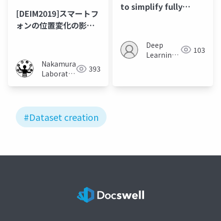
to simplify fully
[DEIM2019]スマートフ
convolutional
ォンの位置変化の影響
networks for rough
を考慮した両足ジェス
sketch
Deep
チャ認識手法
103
Learning
Nakamura
JP
393
Laboratory
(Meiji
University)
#Dataset creation