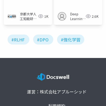
performance gap
between online and
offline alignment
京都大学人
Deep
1K
2.6K
algorithms
工知能研究
Learning
会KaiRA
JP
#RLHF
#DPO
#強化学習
運営：株式会社アプルーシッド
利用規約