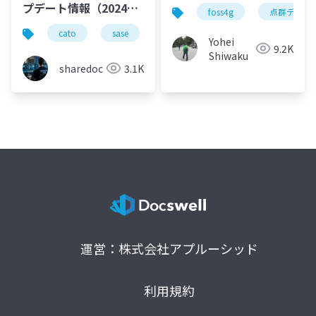
た話
プデート情報（2024年
foss4g
点群データ
8月版）
cato
sase
productupdate
Yohei
9.2K
Shiwaku
sharedoc
3.1K
運営：株式会社アプルーシッド
利用規約