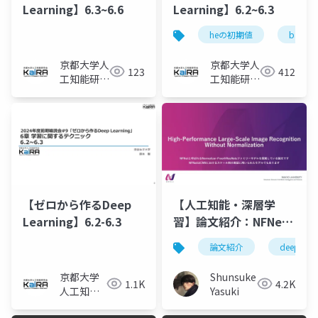
Learning】6.3~6.6
Learning】6.2~6.3
heの初期値
batch 
京都大学人
京都大学人
123
412
工知能研究
工知能研究
会KaiRA
会KaiRA
【ゼロから作るDeep
【人工知能・深層学
Learning】6.2-6.3
習】論文紹介：NFNet
の論文
論文紹介
deeplearn
京都大学
Shunsuke
1.1K
4.2K
人工知能
Yasuki
研究会