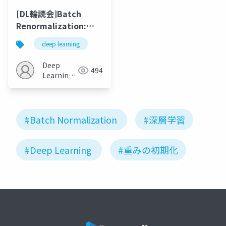
[DL輪読会]Batch
Renormalization:
Towards Reducing
deep learning
Minibatch
Dependence in
Deep
494
Batch-Normalized
Learning
Models
JP
#Batch Normalization
#深層学習
#Deep Learning
#重みの初期化