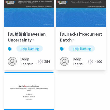
KaiRA
[DL輪読会]Bayesian
[DLHacks]“Recurrent
Uncertainty
Batch
Estimation for Batch
Normalization”<Lighteni
deep learning
deep learning
Normalized Deep
Talk>
Networks
Deep
Deep
354
>100
Learning
Learning
JP
JP