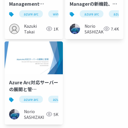
Management
Managerの新機能、
enabled by Azure Arc
Azure Automation
azure arc
windows server
azure arc
windows server 2025
azure
～SA や PAYG と組み合
Update Management
わせてできること～
から Azure Update
Kazuki
Norio
1K
7.4K
Managerへの移
Takai
SASHIZAKI
行/New features of
Azure Update
Manager, migration
from Azure
Automation Update
Management to
Azure Update
Azure Arc対応サーバー
Manager
の展開と管
理/Deployment and
azure arc
azure update manager
defender for cl
Management of
Azure Arc Enabled
Norio
5K
Servers
SASHIZAKI