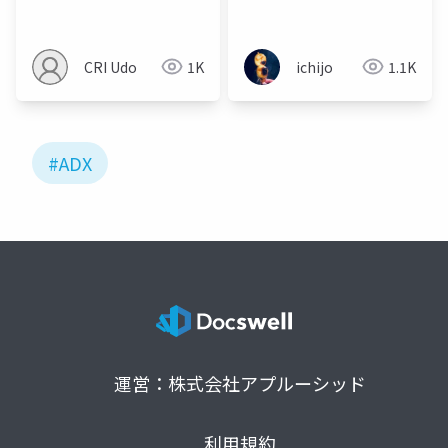
'n' Fill! のオーディオの
プトのご紹介
実装解剖
CRI Udo
1K
ichijo
1.1K
#ADX
運営：株式会社アプルーシッド
利用規約