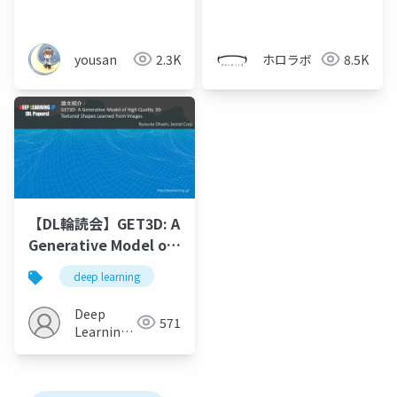
どう使っていくのか」
精細な3Dモデルの生成
yousan
2.3K
ホロラボ
8.5K
【DL輪読会】GET3D: A
Generative Model of
High Quality 3D
deep learning
Textured Shapes
Learned from Images
Deep
571
Learning
JP