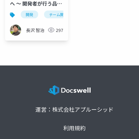
へ ～ 開発者が行う品質
の作りこみ
開発
チーム開発
コードレビュー
単体テ
長沢 智治
297
運営：株式会社アプルーシッド
利用規約