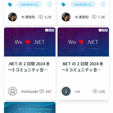
windows 11
surface
.netラボ
windows 11
.net
木澤朋和
3.2K
木澤朋和
7.3K
.NET の 2 日間 2024 冬
.NET の 2 日間 2024 冬
～3 コミュニティ合同
～3 コミュニティ合同
イベント～
イベント～
mishizaki
167
i m
128