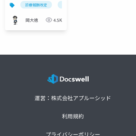
の軸で読み解く新体系
診療報酬改定
全身麻酔
令和8年度改定
麻
と実務対応
岡大徳
4.5K
運営：株式会社アプルーシッド
利用規約
プライバシーポリシー