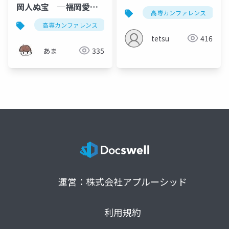
岡人ぬ宝 ─福岡愛を
高専カンファレンス
叫ばせてください─
高専カンファレンス
kosenconf167okinawa
福岡
tetsu
416
あま
335
運営：株式会社アプルーシッド
利用規約