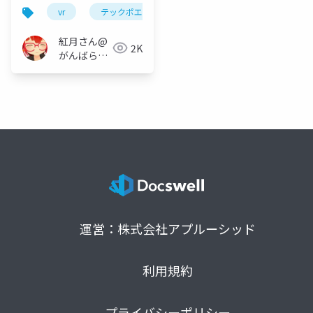
vr
テックポエム
oss
脱oss
共同
紅月さん@
2K
がんばらな
い
運営：株式会社アプルーシッド
利用規約
プライバシーポリシー