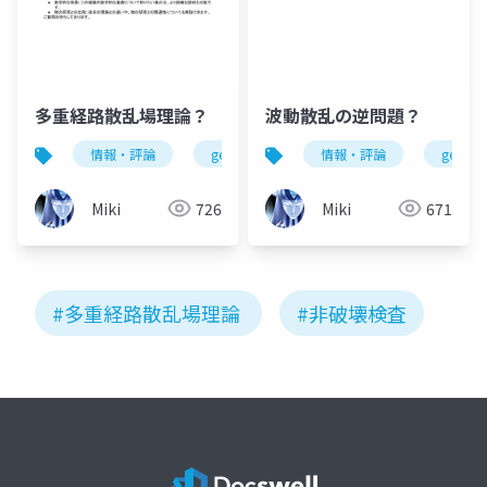
多重経路散乱場理論？
波動散乱の逆問題？
情報・評論
gemini
科学
情報・評論
gemini
Miki
726
Miki
671
#多重経路散乱場理論
#非破壊検査