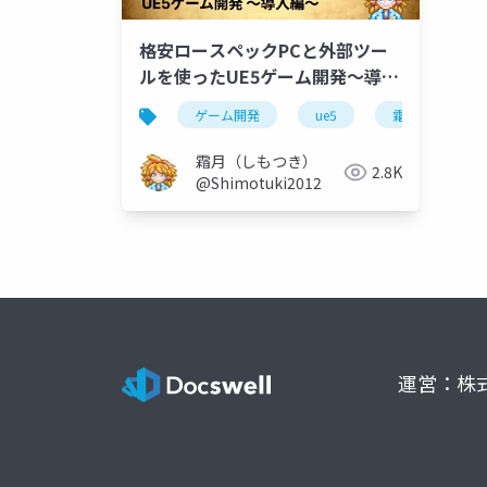
格安ロースペックPCと外部ツー
ルを使ったUE5ゲーム開発～導入
編～（追記版）
ゲーム開発
ue5
霜月の玩具箱
霜月（しもつき）
2.8K
@Shimotuki2012
運営：株