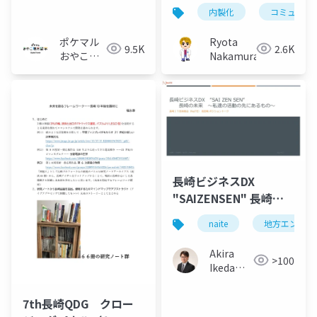
ム_概要資料
内製化
コミュニテ
ポケマル
Ryota
9.5K
2.6K
おやこ地
Nakamura
方留学
長崎ビジネスDX
"SAIZENSEN" 長崎の
未来 〜私たちの活動
naite
地方エンジニ
の先にあるもの〜
Akira
>100
Ikeda（ク
オリティ
アーツ）
7th長崎QDG クロー