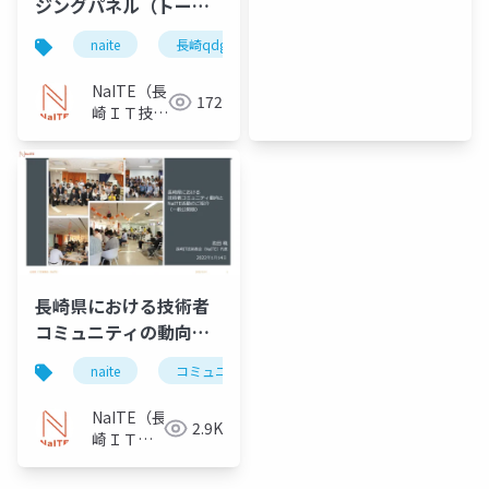
ジングパネル（トーク
セッション） 「技術で
naite
長崎qdg
楽しさや未来を創
造！ ～これからのエ
NaITE（長
172
ンジニアが未来を創る
崎ＩＴ技術
ために必要なこと
者会）
～」 参考資料
長崎県における技術者
コミュニティの動向と
NaITE活動のご紹介
naite
コミュニティ
長崎
NaITE（長
2.9K
崎ＩＴ技
術者会）